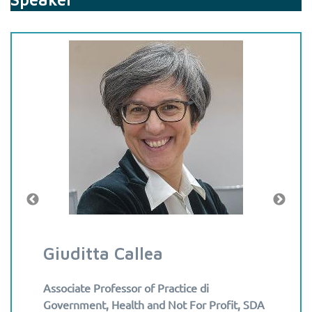
Giuditta Callea
Franc
ia ed
Associate Professor of Practice di
Dirigent
nini
Government, Health and Not For Profit, SDA
ESTAR